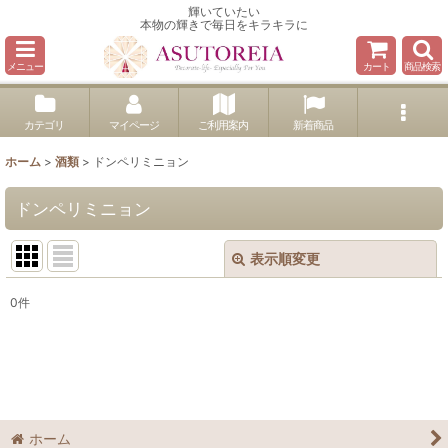
輝いていたい
本物の輝きで毎日をキラキラに
メニュー
カート
商品検索
カテゴリ
マイページ
ご利用案内
新着商品
ホーム
>
酒類
>
ドンペリミニョン
ドンペリミニョン
表示順変更
閉じる
0
件
表示数
:
並び順
:
絞り込む
ホーム