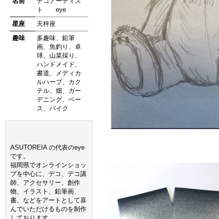
名前
デコアーティス
ト eye
星座
天秤座
趣味
多趣味、鉛筆
画、魚釣り、卓
球、山菜採り、
ハンドメイド、
書道、メディカ
ルハーブ、カク
テル、畑、ガー
デニング、ベー
ス、バイク
ASUTOREIA の代表のeye
です。
福岡県でオンラインショッ
プを中心に、デコ、デコ講
師、アクセサリー、創作
物、イラスト、鉛筆画、
書、などをアートとして喜
んでいただけるものを制作
しております。