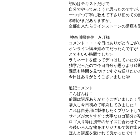
初めはテキストだけで
自分でやってみようと思ったのですが
一つずつ丁寧に教えて下さり初めての割
添削がまだありますが、
全部出来たらラインストーンの講座も受
神奈川県在住 A .T様
コメント・・・今日はありがとうござい
オンライン講座始めてだったんですが
とてもいい時間でした✨
ラミネートを使ってデコはしていたの
独学だったので今日自分が思うより綺
課題も時間を見つけてすぐら送りたい
今日はありがとうございました🤩
追記コメント
こんばんは！
前回は講座ありがとうございました！
購入し今日初めて印刷してみました！
これは自分用に製作したくプリントし
サイズが大きすぎて大事なロゴ部分が
ロゴ入り等は携帯のサイズに合わせて
今後いろんな物をオリジナルで製作出
ほんと講座を受けれて良かったです！