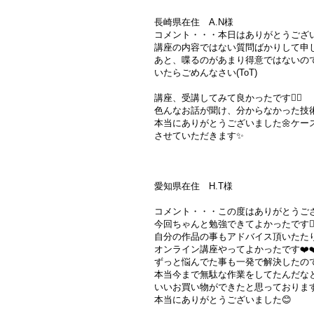
長崎県在住 A.N様
コメント・・・本日はありがとうございま
講座の内容ではない質問ばかりして申し
あと、喋るのがあまり得意ではないの
いたらごめんなさい(ToT)
講座、受講してみて良かったです🙇‍♀️
色んなお話が聞け、分からなかった技術も
本当にありがとうございました🌼ケー
させていただきます✨
愛知県在住 H.T様
コメント・・・この度はありがとうござ
今回ちゃんと勉強できてよかったです🙇‍♂
自分の作品の事もアドバイス頂いたた
オンライン講座やってよかったです❤️❤
ずっと悩んでた事も一発で解決したので
本当今まで無駄な作業をしてたんだなと(*
いいお買い物ができたと思っております
本当にありがとうございました😊