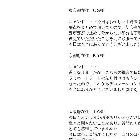
東京都在住 C.S様
コメント・・・今日はお忙しい中時間
要点をまとめて頂いてたので、初心者
要所要所で止めて分からない部分も丁
教えていただいたことを元に頑張って
本日は本当にありがとうございました( *˙
京都府在住 K.Y様
コメント・・・
遅くなりましたが、こちらの都合で日
ラミネートシートの貼り付けはもう少し
なったので、これからデコレーション
本当にありがとうございました(о´∀`о)
大阪府在住 J.Y様
今日もオンライン講座ありがとうござい
色々と聞きたいことがあり、質問たく
とても感謝しています🙇✨
今日は布デコ講座でしたが、自分の知
嬉しいです✨✨