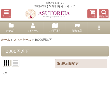
輝いていたい
本物の輝きで毎日をキラキラに
メニュー
カート
商品検索
カテゴリ
マイページ
ご利用案内
新着商品
ホーム
>
スマホケース
>
10000円以下
10000円以下
表示順変更
閉じる
2
件
表示数
:
並び順
:
絞り込む