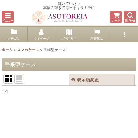
輝いていたい
本物の輝きで毎日をキラキラに
メニュー
カート
商品検索
カテゴリ
マイページ
ご利用案内
新着商品
ホーム
>
スマホケース
>
手帳型ケース
手帳型ケース
表示順変更
閉じる
1
件
表示数
:
並び順
:
絞り込む