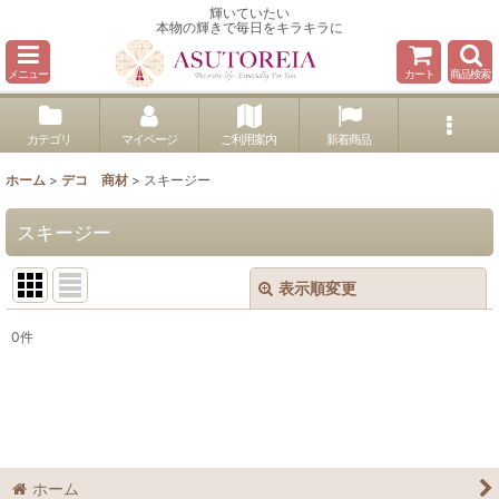
輝いていたい
本物の輝きで毎日をキラキラに
メニュー
カート
商品検索
カテゴリ
マイページ
ご利用案内
新着商品
ホーム
>
デコ 商材
>
スキージー
スキージー
表示順変更
閉じる
0
件
表示数
:
並び順
:
絞り込む
ホーム