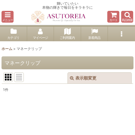
輝いていたい
本物の輝きで毎日をキラキラに
メニュー
カート
商品検索
カテゴリ
マイページ
ご利用案内
新着商品
ホーム
>
マネークリップ
マネークリップ
表示順変更
閉じる
1
件
表示数
:
並び順
:
絞り込む